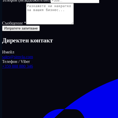
Телефон (незадължително)
Съобщение
*
Изпратете запитване
Директен контакт
Имейл
sales@simvla.com
Телефон / Viber
+359 888 880 346