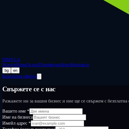
SIMVLA
Услуги
Цени
За нас
Портфолио
Блог
Контакти
bg
en
Безплатна оферта
Свържете се с нас
Разкажете ни за вашия бизнес и ние ще се свържем с безплатна 
Вашето име
*
Име на бизнеса
Имейл адрес
*