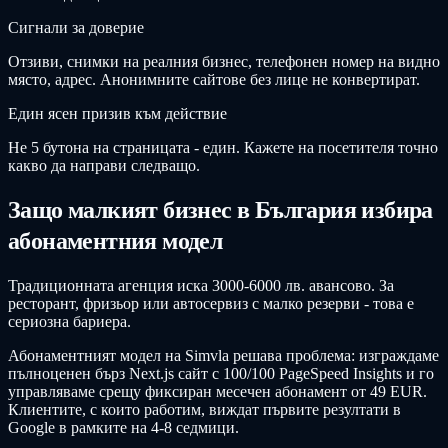
Сигнали за доверие
Отзиви, снимки на реалния бизнес, телефонен номер на видно
място, адрес. Анонимните сайтове без лице не конвертират.
Един ясен призив към действие
Не 5 бутона на страницата - един. Кажете на посетителя точно
какво да направи следващо.
Защо малкият бизнес в България избира
абонаментния модел
Традиционната агенция иска 3000-6000 лв. авансово. За
ресторант, фризьор или автосервиз с малко резерви - това е
сериозна бариера.
Абонаментният модел на Simvla решава проблема: изграждаме
пълноценен бърз Next.js сайт с 100/100 PageSpeed Insights и го
управляваме срещу фиксиран месечен абонамент от 49 EUR.
Клиентите, с които работим, виждат първите резултати в
Google в рамките на 4-8 седмици.