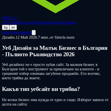
SIMVLA
Услуги
Цени
За нас
Портфолио
Блог
Контакти
bg
en
Безплатна оферта
Дизайн
.
12 Май 2026
.
7 мин.
.
от Simvla екип
Уеб Дизайн за Малък Бизнес в България
- Пълното Ръководство 2026
Уеб дизайнът не е просто хубав сайт. За малкия бизнес в
България той е инструмент за привличане на клиенти - и
грешният избор означава загубени продажби. Ето всичко,
което трябва да знаете.
Какъв тип уебсайт ви трябва?
Не всеки бизнес има нужда от едно и също. Изборът зависи от
целта на сайта: