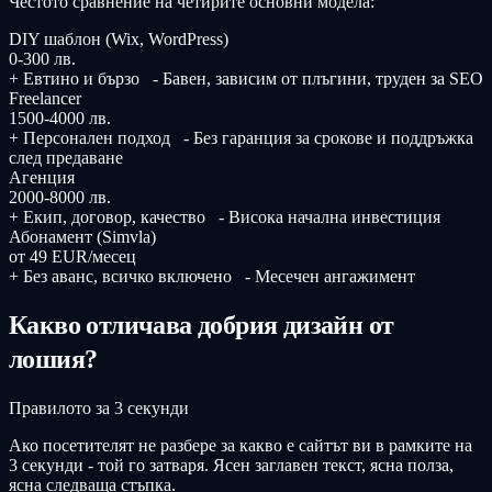
Честото сравнение на четирите основни модела:
DIY шаблон (Wix, WordPress)
0-300 лв.
+
Евтино и бързо
-
Бавен, зависим от плъгини, труден за SEO
Freelancer
1500-4000 лв.
+
Персонален подход
-
Без гаранция за срокове и поддръжка
след предаване
Агенция
2000-8000 лв.
+
Екип, договор, качество
-
Висока начална инвестиция
Абонамент (Simvla)
от 49 EUR/месец
+
Без аванс, всичко включено
-
Месечен ангажимент
Какво отличава добрия дизайн от
лошия?
Правилото за 3 секунди
Ако посетителят не разбере за какво е сайтът ви в рамките на
3 секунди - той го затваря. Ясен заглавен текст, ясна полза,
ясна следваща стъпка.