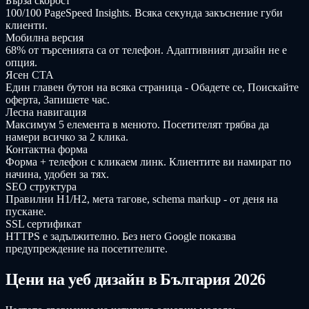
Бърза скорост
100/100 PageSpeed Insights. Всяка секунда закъснение губи
клиенти.
Мобилна версия
68% от търсенията са от телефон. Адаптивният дизайн не е
опция.
Ясен CTA
Един главен бутон на всяка страница - Обадете се, Поискайте
оферта, Запишете час.
Лесна навигация
Максимум 5 елемента в менюто. Посетителят трябва да
намери всичко за 2 клика.
Контактна форма
Форма + телефон с кликаем линк. Клиентите ви намират по
начина, удобен за тях.
SEO структура
Правилни H1/H2, мета тагове, schema markup - от деня на
пускане.
SSL сертификат
HTTPS е задължително. Без него Google показва
предупреждение на посетителите.
Цени на уеб дизайн в България 2026