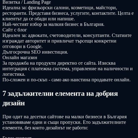
Визитка / Landing Page
Идеална за: фризьорски салони, козметици, майстори,
ресторанти. Представя бизнеса, услугите, контактите. Целта е
клиентът да се обади или напише.
Най-честият избор за малкия бизнес в България.
Сайт с блог
Идеален за: адвокати, счетоводители, консултанти. Статиите
изграждат авторитет и привличат търсещи конкретни
отговори в Google.
Дългосрочна SEO инвестиция.
Онлайн магазин
За продажба на продукти директно от сайта. Изисква
интеграция с платежна система, управление на наличности и
логистика.
По-сложен и по-скъп - само ако наистина продавате онлайн.
7 задължителни елемента на добрия
дизайн
При одит на десетки сайтове на малки бизнеси в България
установяваме едни и същи пропуски. Ето задължителните
елементи, без които дизайнът не работи: